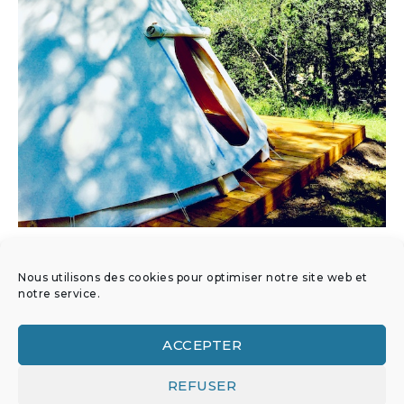
Nous utilisons des cookies pour optimiser notre site web et
Tipi
notre service.
ACCEPTER
La capacité d’accueil du Tipi est de 4 personnes
REFUSER