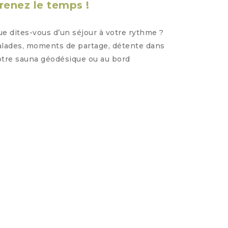
renez le temps !
Visi
e dites-vous d’un séjour à votre rythme ?
Le vie
lades, moments de partage, détente dans
kilomè
tre sauna géodésique ou au bord
collin