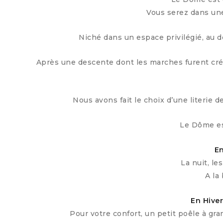
Vous serez dans un
Niché dans un espace privilégié, au d
Après une descente dont les marches furent créée
Nous avons fait le choix d’une literie 
Le Dôme est
En
La nuit, l
A la
En
Hive
Pour votre confort, un petit poêle à gr