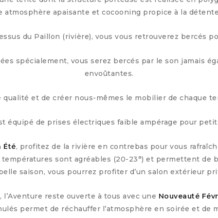
e atmosphère apaisante et cocooning propice à la détente
essus du Paillon (rivière), vous vous retrouverez bercés p
s spécialement, vous serez bercés par le son jamais égal 
envoûtantes.
de qualité et de créer nous-mêmes le mobilier de chaque tent
 équipé de prises électriques faible ampérage pour petit
 Été
, profitez de la rivière en contrebas pour vous rafraîchi
es températures sont agréables (20-23°) et permettent de b
 belle saison, vous pourrez profiter d’un salon extérieur priv
r
, l’Aventure reste ouverte à tous avec une
Nouveauté Févr
anulés permet de réchauffer l’atmosphère en soirée et de 