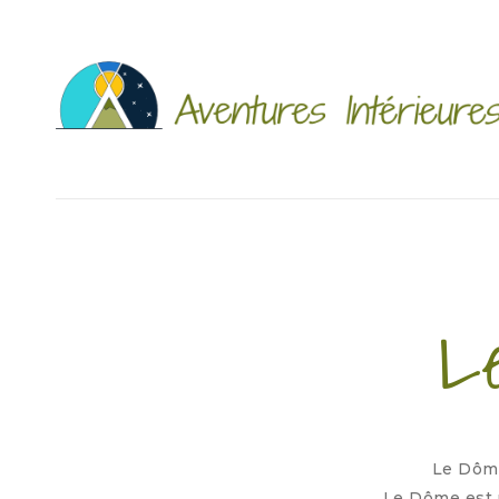
L
Le Dôme
Le Dôme est u