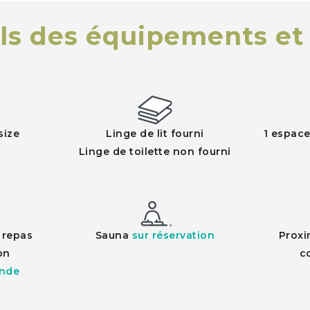
ls des équipements et 
size
Linge de lit fourni
1 espace
Linge de toilette non fourni
e repas
Sauna
sur réservation
Proxi
on
c
nde