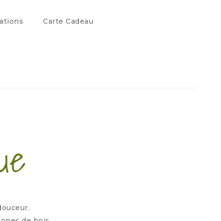
ations
Carte Cadeau
ue
douceur.
gones de bois.