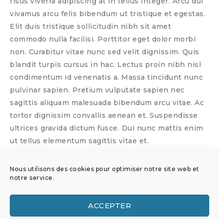
risus viverra adipiscing at in tellus integer. Arcu dui
vivamus arcu felis bibendum ut tristique et egestas.
Elit duis tristique sollicitudin nibh sit amet
commodo nulla facilisi. Porttitor eget dolor morbi
non. Curabitur vitae nunc sed velit dignissim. Quis
blandit turpis cursus in hac. Lectus proin nibh nisl
condimentum id venenatis a. Massa tincidunt nunc
pulvinar sapien. Pretium vulputate sapien nec
sagittis aliquam malesuada bibendum arcu vitae. Ac
tortor dignissim convallis aenean et. Suspendisse
ultrices gravida dictum fusce. Dui nunc mattis enim
ut tellus elementum sagittis vitae et.
Nous utilisons des cookies pour optimiser notre site web et
notre service.
Link:
https://www.nos-aven
tures-interieures.com/portf
ACCEPTER
olio/copper-lamp-2/