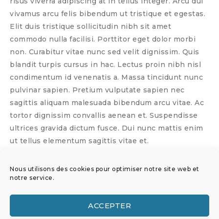
risus viverra adipiscing at in tellus integer. Arcu dui
vivamus arcu felis bibendum ut tristique et egestas.
Elit duis tristique sollicitudin nibh sit amet
commodo nulla facilisi. Porttitor eget dolor morbi
non. Curabitur vitae nunc sed velit dignissim. Quis
blandit turpis cursus in hac. Lectus proin nibh nisl
condimentum id venenatis a. Massa tincidunt nunc
pulvinar sapien. Pretium vulputate sapien nec
sagittis aliquam malesuada bibendum arcu vitae. Ac
tortor dignissim convallis aenean et. Suspendisse
ultrices gravida dictum fusce. Dui nunc mattis enim
ut tellus elementum sagittis vitae et.
Nous utilisons des cookies pour optimiser notre site web et
notre service.
Link:
https://www.nos-aven
tures-interieures.com/portf
ACCEPTER
olio/professional-2/