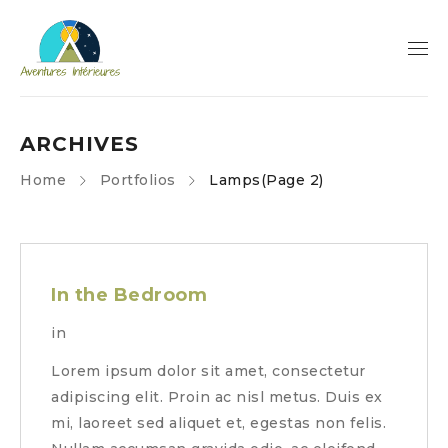
ARCHIVES
Home
Portfolios
Lamps
(Page 2)
In the Bedroom
in
Lorem ipsum dolor sit amet, consectetur
adipiscing elit. Proin ac nisl metus. Duis ex
mi, laoreet sed aliquet et, egestas non felis.