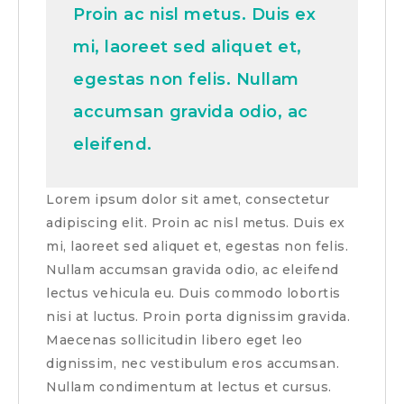
Proin ac nisl metus. Duis ex
mi, laoreet sed aliquet et,
egestas non felis. Nullam
accumsan gravida odio, ac
eleifend.
Lorem ipsum dolor sit amet, consectetur
adipiscing elit. Proin ac nisl metus. Duis ex
mi, laoreet sed aliquet et, egestas non felis.
Nullam accumsan gravida odio, ac eleifend
lectus vehicula eu. Duis commodo lobortis
nisi at luctus. Proin porta dignissim gravida.
Maecenas sollicitudin libero eget leo
dignissim, nec vestibulum eros accumsan.
Nullam condimentum at lectus et cursus.