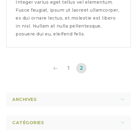
Integer varius eget tellus vel elementum.
Fusce feugiat, ipsum ut laoreet ullamcorper,
ex dui ornare lectus, et molestie est libero
in nisl. Nullam at nulla pellentesque,
posuere dui eu, eleifend felis.
1
2
ARCHIVES
CATÉGORIES