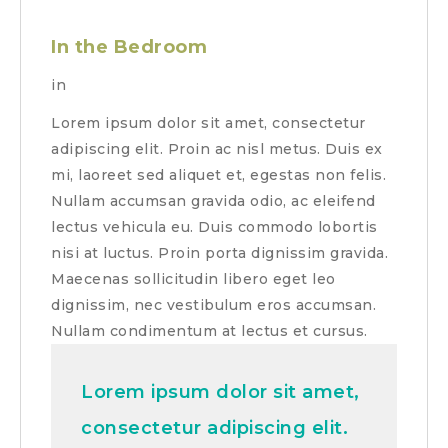
In the Bedroom
in
Lorem ipsum dolor sit amet, consectetur
adipiscing elit. Proin ac nisl metus. Duis ex
mi, laoreet sed aliquet et, egestas non felis.
Nullam accumsan gravida odio, ac eleifend
lectus vehicula eu. Duis commodo lobortis
nisi at luctus. Proin porta dignissim gravida.
Maecenas sollicitudin libero eget leo
dignissim, nec vestibulum eros accumsan.
Nullam condimentum at lectus et cursus.
Lorem ipsum dolor sit amet,
consectetur adipiscing elit.