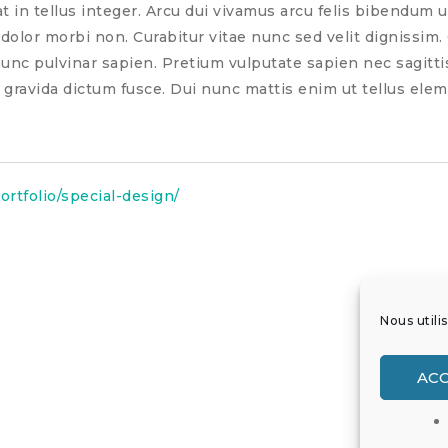
 at in tellus integer. Arcu dui vivamus arcu felis bibendum ut
 dolor morbi non. Curabitur vitae nunc sed velit dignissim.
unc pulvinar sapien. Pretium vulputate sapien nec sagitti
 gravida dictum fusce. Dui nunc mattis enim ut tellus elem
rtfolio/special-design/
Nous utili
Vintage Collecti
AC