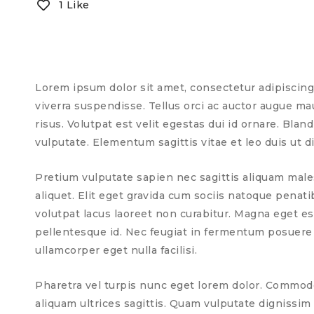
1 Like
Lorem ipsum dolor sit amet, consectetur adipiscing 
viverra suspendisse. Tellus orci ac auctor augue m
risus. Volutpat est velit egestas dui id ornare. Bl
vulputate. Elementum sagittis vitae et leo duis ut 
Pretium vulputate sapien nec sagittis aliquam males
aliquet. Elit eget gravida cum sociis natoque pena
volutpat lacus laoreet non curabitur. Magna eget es
pellentesque id. Nec feugiat in fermentum posuere ur
ullamcorper eget nulla facilisi.
Pharetra vel turpis nunc eget lorem dolor. Commodo 
aliquam ultrices sagittis. Quam vulputate dignissim 