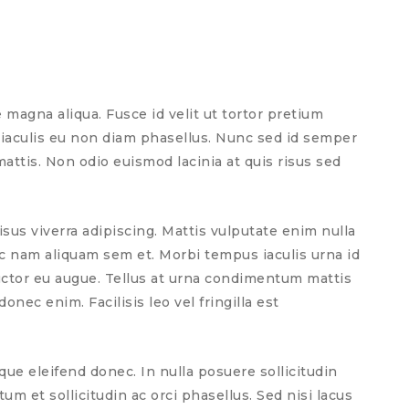
 magna aliqua. Fusce id velit ut tortor pretium
 iaculis eu non diam phasellus. Nunc sed id semper
attis. Non odio euismod lacinia at quis risus sed
sus viverra adipiscing. Mattis vulputate enim nulla
c nam aliquam sem et. Morbi tempus iaculis urna id
auctor eu augue. Tellus at urna condimentum mattis
nec enim. Facilisis leo vel fringilla est
ue eleifend donec. In nulla posuere sollicitudin
m et sollicitudin ac orci phasellus. Sed nisi lacus