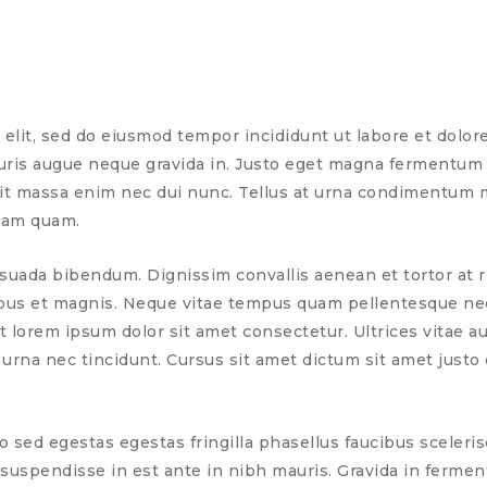
elit, sed do eiusmod tempor incididunt ut labore et dolore
auris augue neque gravida in. Justo eget magna fermentum
andit massa enim nec dui nunc. Tellus at urna condimentum m
diam quam.
uada bibendum. Dignissim convallis aenean et tortor at ri
tibus et magnis. Neque vitae tempus quam pellentesque ne
t lorem ipsum dolor sit amet consectetur. Ultrices vitae 
na nec tincidunt. Cursus sit amet dictum sit amet justo do
sed egestas egestas fringilla phasellus faucibus scelerisq
suspendisse in est ante in nibh mauris. Gravida in fermentu