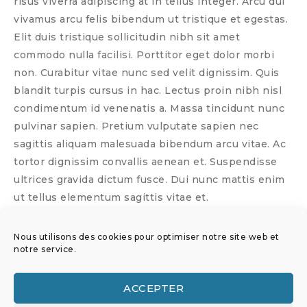
risus viverra adipiscing at in tellus integer. Arcu dui
vivamus arcu felis bibendum ut tristique et egestas.
Elit duis tristique sollicitudin nibh sit amet
commodo nulla facilisi. Porttitor eget dolor morbi
non. Curabitur vitae nunc sed velit dignissim. Quis
blandit turpis cursus in hac. Lectus proin nibh nisl
condimentum id venenatis a. Massa tincidunt nunc
pulvinar sapien. Pretium vulputate sapien nec
sagittis aliquam malesuada bibendum arcu vitae. Ac
tortor dignissim convallis aenean et. Suspendisse
ultrices gravida dictum fusce. Dui nunc mattis enim
ut tellus elementum sagittis vitae et.
Nous utilisons des cookies pour optimiser notre site web et
notre service.
Link:
https://www.nos-aven
tures-interieures.com/portf
ACCEPTER
olio/vintage-collection-2/