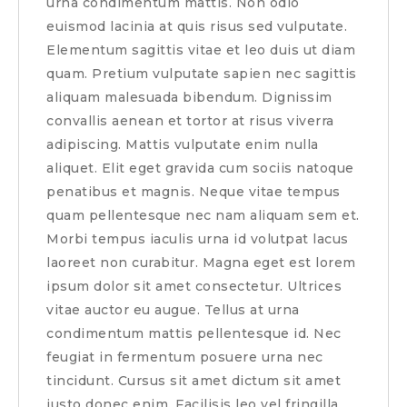
urna condimentum mattis. Non odio
euismod lacinia at quis risus sed vulputate.
Elementum sagittis vitae et leo duis ut diam
quam. Pretium vulputate sapien nec sagittis
aliquam malesuada bibendum. Dignissim
convallis aenean et tortor at risus viverra
adipiscing. Mattis vulputate enim nulla
aliquet. Elit eget gravida cum sociis natoque
penatibus et magnis. Neque vitae tempus
quam pellentesque nec nam aliquam sem et.
Morbi tempus iaculis urna id volutpat lacus
laoreet non curabitur. Magna eget est lorem
ipsum dolor sit amet consectetur. Ultrices
vitae auctor eu augue. Tellus at urna
condimentum mattis pellentesque id. Nec
feugiat in fermentum posuere urna nec
tincidunt. Cursus sit amet dictum sit amet
justo donec enim. Facilisis leo vel fringilla