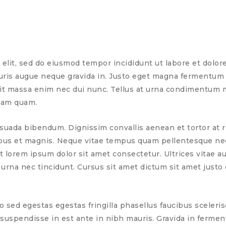
elit, sed do eiusmod tempor incididunt ut labore et dolore
auris augue neque gravida in. Justo eget magna fermentum
andit massa enim nec dui nunc. Tellus at urna condimentum m
diam quam.
uada bibendum. Dignissim convallis aenean et tortor at ri
tibus et magnis. Neque vitae tempus quam pellentesque ne
t lorem ipsum dolor sit amet consectetur. Ultrices vitae 
na nec tincidunt. Cursus sit amet dictum sit amet justo do
sed egestas egestas fringilla phasellus faucibus scelerisq
suspendisse in est ante in nibh mauris. Gravida in fermentu