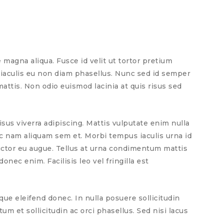
 magna aliqua. Fusce id velit ut tortor pretium
 iaculis eu non diam phasellus. Nunc sed id semper
attis. Non odio euismod lacinia at quis risus sed
sus viverra adipiscing. Mattis vulputate enim nulla
c nam aliquam sem et. Morbi tempus iaculis urna id
auctor eu augue. Tellus at urna condimentum mattis
nec enim. Facilisis leo vel fringilla est
ue eleifend donec. In nulla posuere sollicitudin
m et sollicitudin ac orci phasellus. Sed nisi lacus