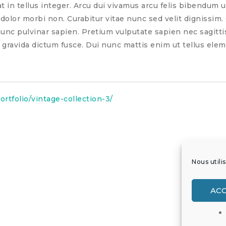
 at in tellus integer. Arcu dui vivamus arcu felis bibendum ut
 dolor morbi non. Curabitur vitae nunc sed velit dignissim.
unc pulvinar sapien. Pretium vulputate sapien nec sagitti
 gravida dictum fusce. Dui nunc mattis enim ut tellus elem
rtfolio/vintage-collection-3/
Nous utili
Vintage Collecti
AC